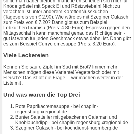
sollte man dabei bleiben, manche entscheiden sich hier für
Knödelgröstel mit Speck Ei und Röstzwiebeln! Nicht zu
verachten ist unter anderem KarottenNusskuchen
(Tagespreis von € 2.90). Wie wäre es mit Szeginer Gulasch
zum Preis von € 7.20? Dann gibt es zum Beispiel
LebkuchenTiramisu (Preis: 4.80 Euro). Espresso gegen den
Mittagsschlaf h kann manchmal genau das Richtige sein -
gut ist wenn für jeden Geschmack etwas dabei ist. Dann gibt
es zum Beispiel Currycremesuppe (Preis: 3.20 Euro).
Viele Leckereien
Kennen Sie saure Zipfel im Sud mit Brot? Immer mehr
Menschen mögen diese Variante! Vegetarisch oder mit
Fleisch? Das ist oft die Frage ... wir machen weiter in der
Liste mit .
Und was waren die Top Drei
Rote Paprikacremesuppe - bei chaplin-
regensburg.xregional.de
Bunter Salatteller mit gebackenen Calamari und
Knoblauchdipp - bei chaplin-regensburg.xregional.de
Szeginer Gulasch - bei kochdienst-nuernberg.de