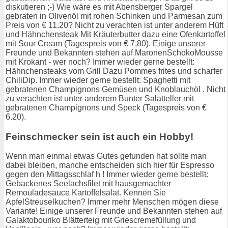
diskutieren ;-) Wie wäre es mit Abensberger Spargel
gebraten in Olivenöl mit rohen Schinken und Parmesan zum
Preis von € 11.20? Nicht zu verachten ist unter anderem Hüft
und Hähnchensteak Mit Kräuterbutter dazu eine Ofenkartoffel
mit Sour Cream (Tagespreis von € 7,80). Einige unserer
Freunde und Bekannten stehen auf MaronenSchokoMousse
mit Krokant - wer noch? Immer wieder gerne bestellt:
Hähnchensteaks vom Grill Dazu Pommes frites und scharfer
ChiliDip. Immer wieder gerne bestellt: Spaghetti mit
gebratenen Champignons Gemüsen und Knoblauchöl . Nicht
zu verachten ist unter anderem Bunter Salatteller mit
gebratenen Champignons und Speck (Tagespreis von €
6.20).
Feinschmecker sein ist auch ein Hobby!
Wenn man einmal etwas Gutes gefunden hat sollte man
dabei bleiben, manche entscheiden sich hier für Espresso
gegen den Mittagsschlaf h ! Immer wieder gerne bestellt:
Gebackenes Seelachsfilet mit hausgemachter
Remouladesauce Kartoffelsalat. Kennen Sie
ApfelStreuselkuchen? Immer mehr Menschen mögen diese
Variante! Einige unserer Freunde und Bekannten stehen auf
Galaktobouriko Blätterteig mit Griescremefüllung und