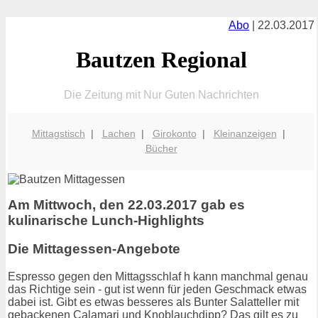
Abo
| 22.03.2017
Bautzen Regional
Die Zeitung mit Nur Guten Nachrichten
Mittagstisch
|
Lachen
|
Girokonto
|
Kleinanzeigen
|
Bücher
Am Mittwoch, den 22.03.2017 gab es
kulinarische Lunch-Highlights
Die Mittagessen-Angebote
Espresso gegen den Mittagsschlaf h kann manchmal genau
das Richtige sein - gut ist wenn für jeden Geschmack etwas
dabei ist. Gibt es etwas besseres als Bunter Salatteller mit
gebackenen Calamari und Knoblauchdipp? Das gilt es zu