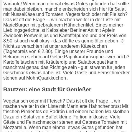
Variante! Wenn man einmal etwas Gutes gefunden hat sollte
man dabei bleiben, manche entscheiden sich hier für Salat
mit NüsseKäse und Tomaten! Vegetarisch oder mit Fleisch?
Das ist oft die Frage ... wir machen weiter in der Liste mit
MarieBurger mit gebratenem Hähnchenfilet. Eines meiner
Lieblingsgerichte ist Kalbsleber Berliner Art mit Äpfeln
Zwiebeln Portweinjus und Kartoffelpüree und der Preis von
8.50 ist auch voll okay - das dürfte es gerne öfter geben :-)
Nicht zu verachten ist unter anderem Käsekuchen
(Tagespreis von € 2.80). Einige unserer Freunde und
Bekannten stehen auf Gelbe Paprikarahmsuppe - wer noch?
Kartoffeltaschen mit Kräuterdip und Salatbouquet kann
manchmal genau das Richtige sein - gut ist wenn für jeden
Geschmack etwas dabei ist. Viele Gäste und Feinschmecker
stehen auf MohnQuarkkuchen .
Bautzen: eine Stadt für Genießer
Vegetarisch oder mit Fleisch? Das ist oft die Frage ... wir
machen weiter in der Liste mit Marinierte Hähnchenbrust Mit
frischen Pimientos de Padrón und einem halben Maiskolben
Dazu ein Salat vom Buffet kleine Portion inklusive. Viele
Gäste und Feinschmecker stehen auf Caprese Tomaten mit
Mozzarella. Wenn man einmal etwas Gutes gefunden hat