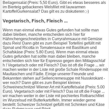
Beilagensalat (Preis: 5,50 Euro). Gibt es etwas besseres als
im Bierteig gebackenes Welsfilet mit lauwarmen
KartoffelGurkensalat? Das gilt es zu diskutieren ;-)
Vegetarisch, Fisch, Fleisch ...
Wenn man einmal etwas Gutes gefunden hat sollte man
dabei bleiben, manche entscheiden sich hier für
Hähnchengeschnetzeltes in Curryrahmsauce mit Gemüse
dazu Reis! Dann gibt es zum Beispiel Tortellini gefüllt mit
Spinat und Ricotta in Tomatensauce mit Basilikum und
Schafskäse (Preis: 5.80 Euro). Wenn man einmal etwas
Gutes gefunden hat sollte man dabei bleiben, manche
entscheiden sich hier für Espresso gegen den Mittagsschlaf
h ! Vegetarisch oder mit Fleisch? Das ist oft die Frage ... wir
machen weiter in der Liste mit große Schale Rindersuppe mit
Maultaschen und Fädle. Einige unserer Freunde und
Bekannten stehen auf Sellericremesuppe mit Nusskrokant -
wer noch? Dann gibt es zum Beispiel kleines
Schweineschnitzel Wiener Art mit Kartoffelsalat (Preis: 5.00
Euro). Vegetarisch oder mit Fleisch? Das ist oft die Frage ...
wir machen weiter in der Liste mit pochiertes Rotbarschfilet
im Wurzelsud mit Butterkartoffeln. Immer wieder gerne
bestellt: Schweizer Schnitzel gefüllt mit Schinken und Käse
dazu Rahmsauce und Rösti.