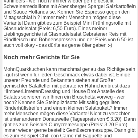
Vanilleeis - wer noch? Immer wieder gerne bestellt:
Schweinemedallions mit Abensberger Spargel Salzkartoffeln
und Sauce Hollandaise. Kennen Sie Espresso gegen den
Mittagsschlaf h ? Immer mehr Menschen mögen diese
Variante! Dann gibt es zum Beispiel Mini Frühlingsrolle mit
Glasnudelsalat (Preis: 6,50 Euro). Eines meiner
Lieblingsgerichte ist Glasnudelsalat Gebratener Reis mit
Rindfleisch und Bohnensprossen und der Preis von 6.50 ist
auch voll okay - das dürfte es gerne öfter geben :-)
Noch mehr Gerichte für Sie
MohnQuarkkuchen kann manchmal genau das Richtige sein
- gut ist wenn für jeden Geschmack etwas dabei ist. Einige
unserer Freunde und Bekannten stehen auf Großer
gemischter Salatteller mit gebratener Hähnchenbrust dazu
HimbeerLimettenDressing und House Brot Anstelle des
Salates servieren wir Ihnen ein Bruschetta vorweg - wer
noch? Kennen Sie Steinpilzrisotto Mit saftig gegrillten
Rinderhüftstreifen und einem kleinen Salatbukett? Immer
mehr Menschen mögen diese Variante! Nicht zu verachten
ist unter anderem Donauwelle (Tagespreis von € 3.20). Dann
gibt es zum Beispiel Currycremesuppe (Preis: 3.20 Euro).
Immer wieder gerne bestellt: Gemüsecremesuppe. Dann gibt
es zum Beispiel Chili con Carne mit Baguette und